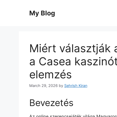
Skip
to
My Blog
content
Miért választják
a Casea kaszinó
elemzés
March 29, 2026
by
Sehrish Kiran
Bevezetés
Az online szerencsejáték világa Magyaro