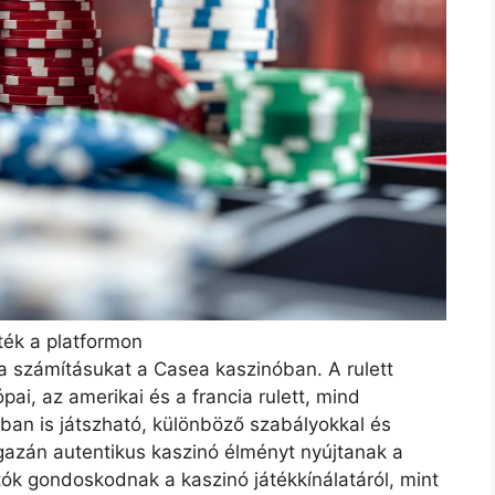
áték a platformon
k a számításukat a Casea kaszinóban. A rulett
pai, az amerikai és a francia rulett, mind
óban is játszható, különböző szabályokkal és
 igazán autentikus kaszinó élményt nyújtanak a
tók gondoskodnak a kaszinó játékkínálatáról, mint