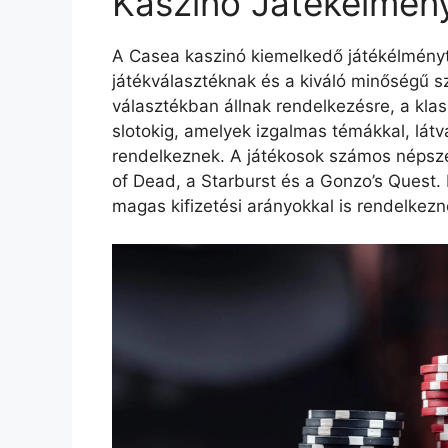
Kaszinó Játékélmén
A Casea kaszinó kiemelkedő játékélményt
játékválasztéknak és a kiváló minőségű 
választékban állnak rendelkezésre, a kla
slotokig, amelyek izgalmas témákkal, lát
rendelkeznek. A játékosok számos népszer
of Dead, a Starburst és a Gonzo’s Quest
magas kifizetési arányokkal is rendelkezn