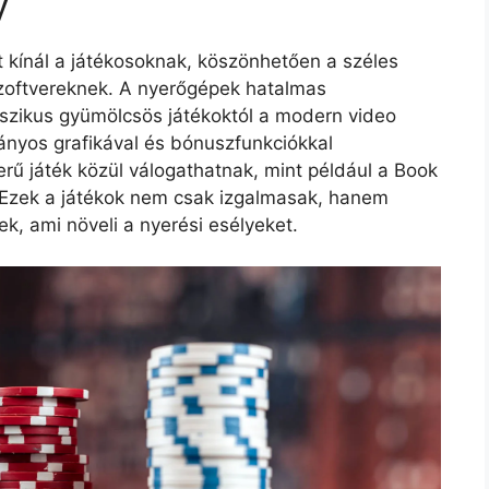
y
 kínál a játékosoknak, köszönhetően a széles
szoftvereknek. A nyerőgépek hatalmas
sszikus gyümölcsös játékoktól a modern video
ványos grafikával és bónuszfunkciókkal
ű játék közül válogathatnak, mint például a Book
. Ezek a játékok nem csak izgalmasak, hanem
ek, ami növeli a nyerési esélyeket.