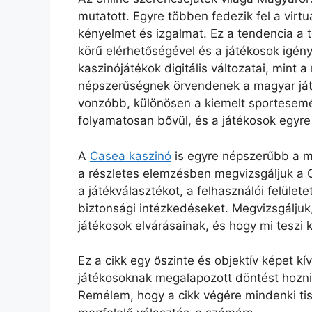
mutatott. Egyre többen fedezik fel a virtu
kényelmet és izgalmat. Ez a tendencia a t
körű elérhetőségével és a játékosok igén
kaszinójátékok digitális változatai, mint a
népszerűségnek örvendenek a magyar játé
vonzóbb, különösen a kiemelt sportesemé
folyamatosan bővül, és a játékosok egyr
A
Casea kaszinó
is egyre népszerűbb a m
a részletes elemzésben megvizsgáljuk a C
a játékválasztékot, a felhasználói felület
biztonsági intézkedéseket. Megvizsgálju
játékosok elvárásainak, és hogy mi teszi
Ez a cikk egy őszinte és objektív képet kí
játékosoknak megalapozott döntést hozni 
Remélem, hogy a cikk végére mindenki tis