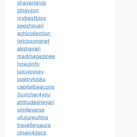
shayaridrop
zingyzon
mybestbios
zeeshayari
achicollection
lyricssongnet
akshayari
madmagazinee
howzinfo
juicyjoycey
poetrylooks
capitalbeacons
Suvichar4you
attitudesheyari
simileverse
ufutureuitms
travellersaura
chiaki4deck