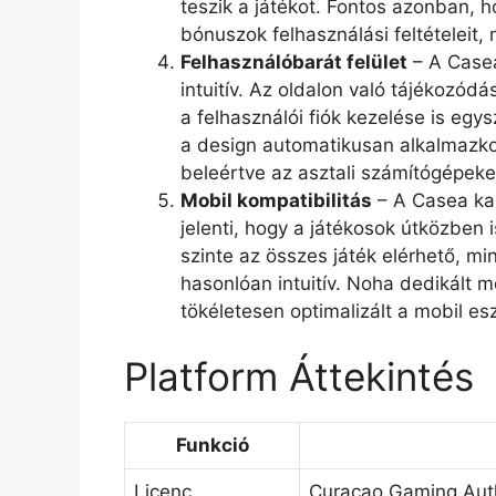
teszik a játékot. Fontos azonban, h
bónuszok felhasználási feltételeit,
Felhasználóbarát felület
– A Casea
intuitív. Az oldalon való tájékozód
a felhasználói fiók kezelése is egys
a design automatikusan alkalmazk
beleértve az asztali számítógépeke
Mobil kompatibilitás
– A Casea kas
jelenti, hogy a játékosok útközben 
szinte az összes játék elérhető, mint
hasonlóan intuitív. Noha dedikált m
tökéletesen optimalizált a mobil es
Platform Áttekintés
Funkció
Licenc
Curacao Gaming Auth