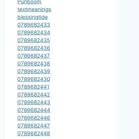
Punboom
textmeanings
blessingtide
0789682433
0789682434
0789682435
0789682436
0789682437
0789682438
0789682439
0789682430
0789682441
0789682442
0789682443
0789682444
0789682446
0789682447
0789682448