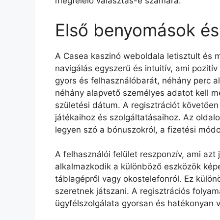
megfelelő választás-e számára.
Első benyomások és 
A Casea kaszinó weboldala letisztult és m
navigálás egyszerű és intuitív, ami pozití
gyors és felhasználóbarát, néhány perc a
néhány alapvető személyes adatot kell me
születési dátum. A regisztrációt követőe
játékaihoz és szolgáltatásaihoz. Az olda
legyen szó a bónuszokról, a fizetési módok
A felhasználói felület reszponzív, ami azt
alkalmazkodik a különböző eszközök képe
táblagépről vagy okostelefonról. Ez külö
szeretnek játszani. A regisztrációs folya
ügyfélszolgálata gyorsan és hatékonyan vá