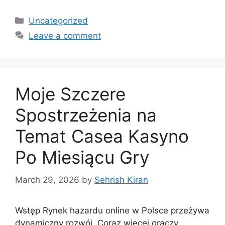
Categories
Uncategorized
Leave a comment
Moje Szczere
Spostrzeżenia na
Temat Casea Kasyno
Po Miesiącu Gry
March 29, 2026
by
Sehrish Kiran
Wstęp Rynek hazardu online w Polsce przeżywa
dynamiczny rozwój. Coraz więcej graczy