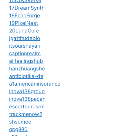
16NovaVerse
17DreamSynth
18EchoForge
19PixelNest
20LunaCore
igattitudebio
itsourshayari
captionrealm
allfeelingshub
hanzhuangshe
antibiotika-de
a1americaninsurance
inova138group
inova138pecah
escorteurosex
trackmenow2
shsomoo
qpg880