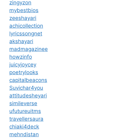
zingyzon
mybestbios
zeeshayari
achicollection
lyricssongnet
akshayari
madmagazinee
howzinfo
juicyjoycey
poetrylooks
capitalbeacons
Suvichar4you
attitudesheyari
simileverse
ufutureuitms
travellersaura
chiaki4deck
mehndistan