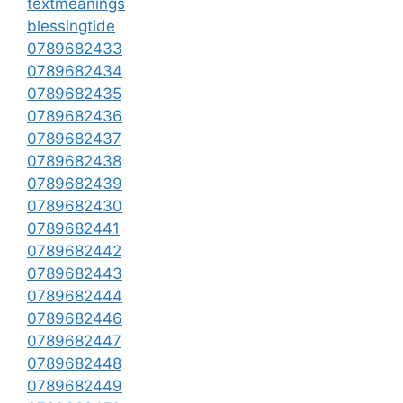
textmeanings
blessingtide
0789682433
0789682434
0789682435
0789682436
0789682437
0789682438
0789682439
0789682430
0789682441
0789682442
0789682443
0789682444
0789682446
0789682447
0789682448
0789682449