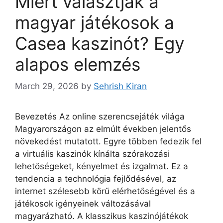
Miért választják a
magyar játékosok a
Casea kaszinót? Egy
alapos elemzés
March 29, 2026
by
Sehrish Kiran
Bevezetés Az online szerencsejáték világa
Magyarországon az elmúlt években jelentős
növekedést mutatott. Egyre többen fedezik fel
a virtuális kaszinók kínálta szórakozási
lehetőségeket, kényelmet és izgalmat. Ez a
tendencia a technológia fejlődésével, az
internet szélesebb körű elérhetőségével és a
játékosok igényeinek változásával
magyarázható. A klasszikus kaszinójátékok