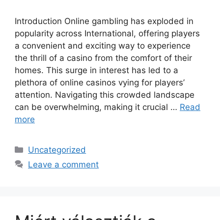
Introduction Online gambling has exploded in
popularity across International, offering players
a convenient and exciting way to experience
the thrill of a casino from the comfort of their
homes. This surge in interest has led to a
plethora of online casinos vying for players’
attention. Navigating this crowded landscape
can be overwhelming, making it crucial …
Read
more
Categories
Uncategorized
Leave a comment