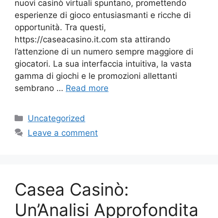
nuovi casinò virtuali spuntano, promettendo
esperienze di gioco entusiasmanti e ricche di
opportunità. Tra questi,
https://caseacasino.it.com sta attirando
l’attenzione di un numero sempre maggiore di
giocatori. La sua interfaccia intuitiva, la vasta
gamma di giochi e le promozioni allettanti
sembrano …
Read more
Categories
Uncategorized
Leave a comment
Casea Casinò:
Un’Analisi Approfondita