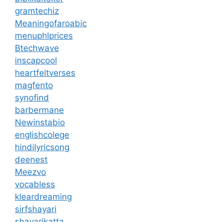
gramtechiz
Meaningofaroabic
menuphlprices
Btechwave
inscapcool
heartfeltverses
magfento
synofind
barbermane
Newinstabio
englishcolege
hindilyricsong
deenest
Meezvo
vocabless
kleardreaming
sirfshayari
shayarikatta