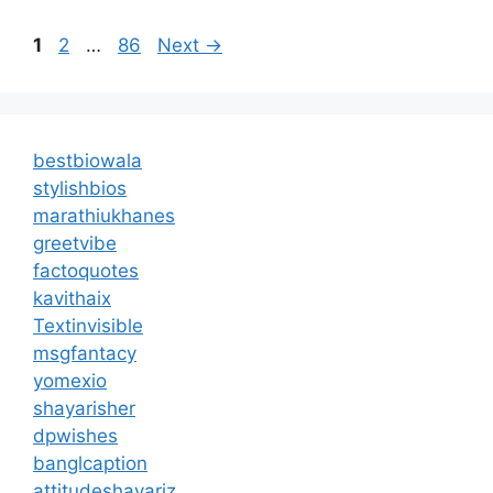
Page
Page
Page
1
2
…
86
Next
→
bestbiowala
stylishbios
marathiukhanes
greetvibe
factoquotes
kavithaix
Textinvisible
msgfantacy
yomexio
shayarisher
dpwishes
banglcaption
attitudeshayariz