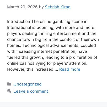
March 29, 2026
by
Sehrish Kiran
Introduction The online gambling scene in
International is booming, with more and more
players seeking thrilling entertainment and the
chance to win big from the comfort of their own
homes. Technological advancements, coupled
with increasing internet penetration, have
fuelled this growth, leading to a proliferation of
online casinos vying for players’ attention.
However, this increased …
Read more
Categories
Uncategorized
Leave a comment