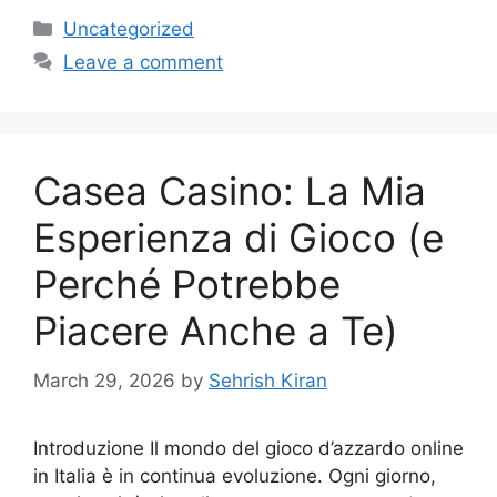
Categories
Uncategorized
Leave a comment
Casea Casino: La Mia
Esperienza di Gioco (e
Perché Potrebbe
Piacere Anche a Te)
March 29, 2026
by
Sehrish Kiran
Introduzione Il mondo del gioco d’azzardo online
in Italia è in continua evoluzione. Ogni giorno,