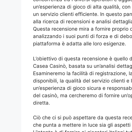
un’esperienza di gioco di alta qualità, con
un servizio clienti efficiente. In questo p
alla ricerca di recensioni e analisi dettagl
Questa recensione mira a fornire proprio
analizzando i suoi punti di forza e di debo
piattaforma è adatta alle loro esigenze.
L’obiettivo di questa recensione è quello
Casea Casinò, basata su un’analisi dettagli
Esamineremo la facilità di registrazione, la
disponibili, la qualità del servizio clienti
un’esperienza di gioco sicura e responsabi
del casinò, ma cercheremo di fornire un’
diretta.
Ciò che ci si può aspettare da questa recen
che punta a mettere in luce sia gli aspetti