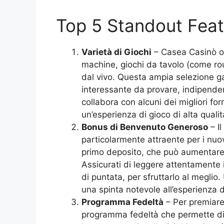
Top 5 Standout Feat
Varietà di Giochi
– Casea Casinò of
machine, giochi da tavolo (come rou
dal vivo. Questa ampia selezione g
interessante da provare, indipende
collabora con alcuni dei migliori fo
un’esperienza di gioco di alta quali
Bonus di Benvenuto Generoso
– I
particolarmente attraente per i nuo
primo deposito, che può aumentare si
Assicurati di leggere attentamente i 
di puntata, per sfruttarlo al megli
una spinta notevole all’esperienza d
Programma Fedeltà
– Per premiare 
programma fedeltà che permette di 