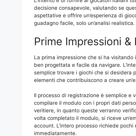
L’intento è di fornire ai giocatori italiani
decisione consapevole, valutando se quest
aspettative e offrire un’esperienza di gi
guadagno facile, solo un’analisi realistica.
Prime Impressioni & 
La prima impressione che si ha visitando i
ben progettata e facile da navigare. L’inte
semplice trovare i giochi che si desidera 
elementi che contribuiscono a creare un’e
Il processo di registrazione è semplice e v
compilare il modulo con i propri dati pers
veritiere, in quanto queste verranno verifi
volta completato il modulo, si riceve un’em
account. L’intero processo richiede pochi 
immediatamente.