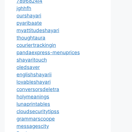
7896824l4
jghhfh
ourshayari
pyaribaate
myattitudeshayari
thoughtaura
couriertrackingin
pandaexpress-menuprices
shayaritouch
oledsaver
englishshayarii
lovableshayari
conversorsdeletra
holymeanings
lunaprintables
cloudsecuritytipss
grammarscoope
messagescity