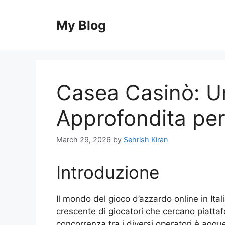
Skip
to
My Blog
content
Casea Casinò: Un
Approfondita per 
March 29, 2026
by
Sehrish Kiran
Introduzione
Il mondo del gioco d’azzardo online in It
crescente di giocatori che cercano piattafo
concorrenza tra i diversi operatori è aggue